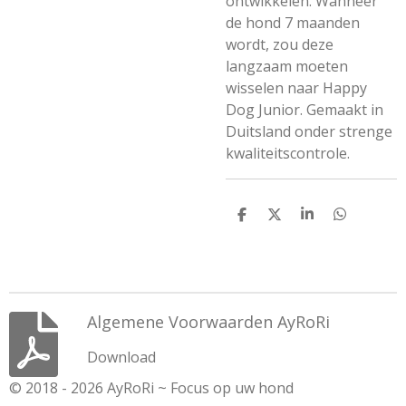
ontwikkelen. Wanneer
de hond 7 maanden
wordt, zou deze
langzaam moeten
wisselen naar Happy
Dog Junior. Gemaakt in
Duitsland onder strenge
kwaliteitscontrole.
D
D
S
D
e
e
h
e
l
e
a
l
e
l
r
e
n
e
n
Algemene Voorwaarden AyRoRi
Download
© 2018 - 2026 AyRoRi ~ Focus op uw hond