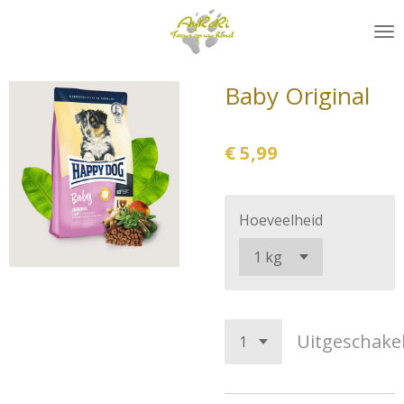
Ga
direct
naar
de
Baby Original
hoofdinhoud
€ 5,99
Hoeveelheid
Uitgeschake